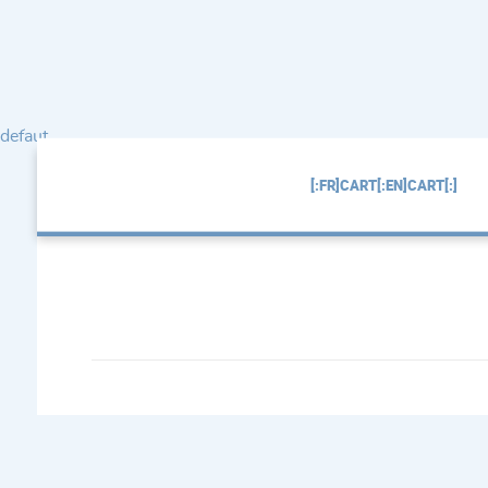
defaut
[:FR]CART[:EN]CART[:]