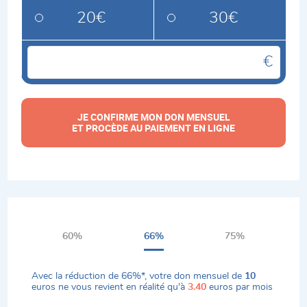
20€
30€
quantité
de
Don
JE CONFIRME MON DON MENSUEL
mensuel
ET PROCÈDE AU PAIEMENT EN LIGNE
60%
66%
75%
Avec la réduction de
66%
*, votre don mensuel de
10
euros ne vous revient en réalité qu'à
3.40
euros par mois